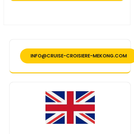
INFO@CRUISE-CROISIERE-MEKONG.COM