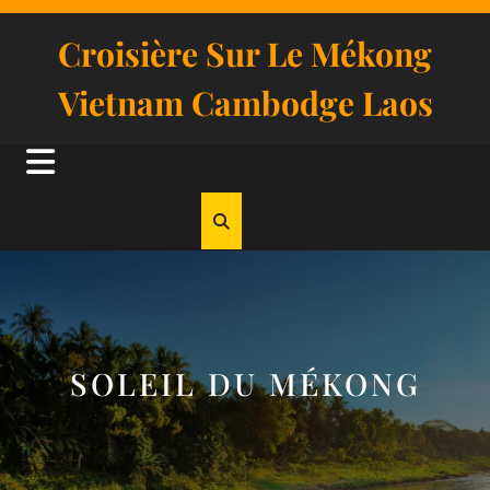
Skip
to
Croisière Sur Le Mékong
content
Vietnam Cambodge Laos
Open
Button
SOLEIL DU MÉKONG