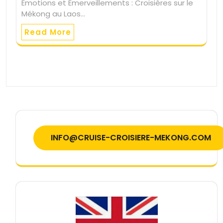
Émotions et Émerveillements : Croisières sur le
Mékong au Laos…
Read More
INFO@CRUISE-CROISIERE-MEKONG.COM