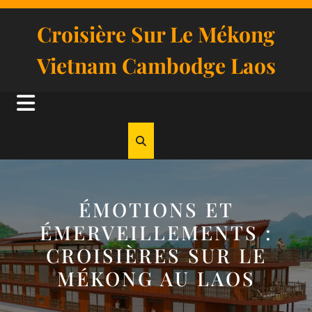
Skip
to
Croisière Sur Le Mékong
content
Vietnam Cambodge Laos
Open
Button
ÉMOTIONS ET
ÉMERVEILLEMENTS :
CROISIÈRES SUR LE
MÉKONG AU LAOS