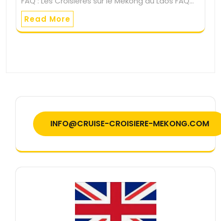
FAQ : Les Croisières sur le Mékong au Laos FAQ…
Read More
INFO@CRUISE-CROISIERE-MEKONG.COM