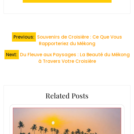
Navigation
Previous:
Souvenirs de Croisière : Ce Que Vous
de
Rapporteriez du Mékong
l’article
Next:
Du Fleuve aux Paysages : La Beauté du Mékong
à Travers Votre Croisière
Related Posts