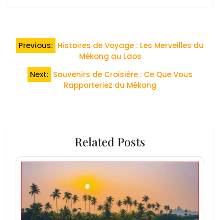
Navigation
Previous:
Histoires de Voyage : Les Merveilles du
de
Mékong au Laos
l’article
Next:
Souvenirs de Croisière : Ce Que Vous
Rapporteriez du Mékong
Related Posts