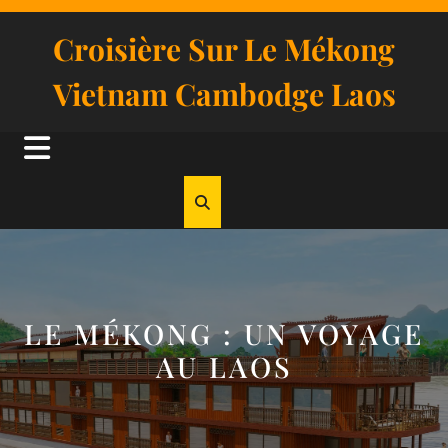
Skip
to
Croisière Sur Le Mékong
content
Vietnam Cambodge Laos
Open
Button
LE MÉKONG : UN VOYAGE
AU LAOS