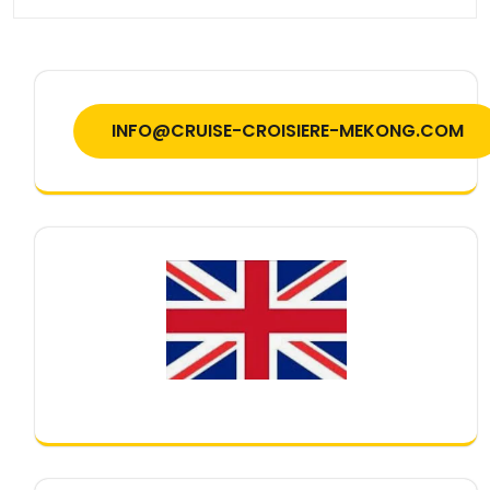
INFO@CRUISE-CROISIERE-MEKONG.COM