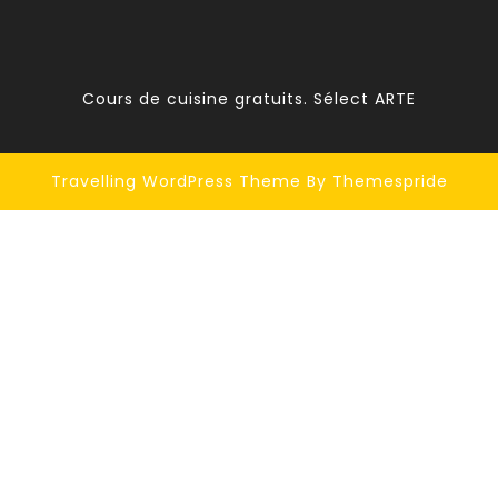
Cours de cuisine gratuits. Sélect ARTE
Travelling WordPress Theme
By Themespride