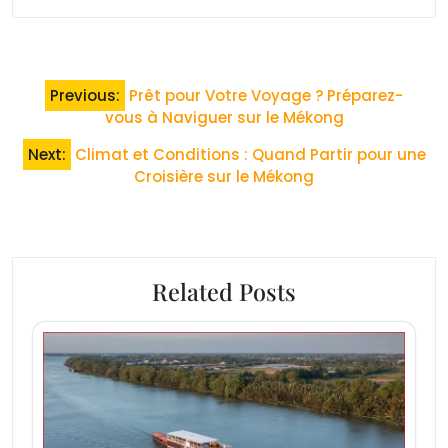
Navigation
Previous:
Prêt pour Votre Voyage ? Préparez-
de
vous à Naviguer sur le Mékong
l’article
Next:
Climat et Conditions : Quand Partir pour une
Croisière sur le Mékong
Related Posts