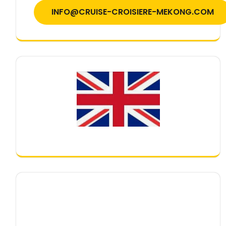
INFO@CRUISE-CROISIERE-MEKONG.COM