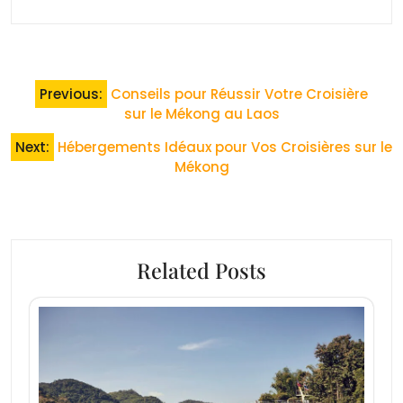
Navigation
Previous:
Conseils pour Réussir Votre Croisière
de
sur le Mékong au Laos
l’article
Next:
Hébergements Idéaux pour Vos Croisières sur le
Mékong
Related Posts