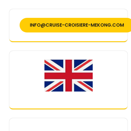
INFO@CRUISE-CROISIERE-MEKONG.COM